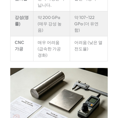
닙니다.
강성(영
약 200 GPa
약 107~122
률)
(매우 강성 높
GPa (더 유연
음)
함)
CNC
매우 어려움
어려움 (낮은 열
가공
(급속한 가공
전도율)
경화)