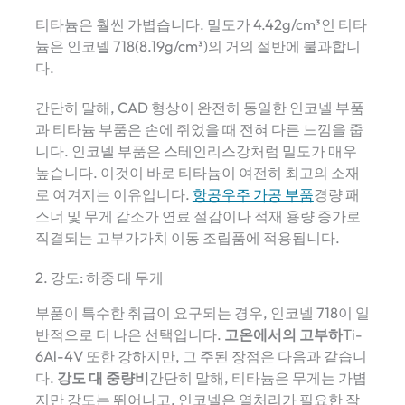
티타늄은 훨씬 가볍습니다. 밀도가 4.42g/cm³인 티타
늄은 인코넬 718(8.19g/cm³)의 거의 절반에 불과합니
다.
간단히 말해, CAD 형상이 완전히 동일한 인코넬 부품
과 티타늄 부품은 손에 쥐었을 때 전혀 다른 느낌을 줍
니다. 인코넬 부품은 스테인리스강처럼 밀도가 매우
높습니다. 이것이 바로 티타늄이 여전히 최고의 소재
로 여겨지는 이유입니다.
항공우주 가공 부품
경량 패
스너 및 무게 감소가 연료 절감이나 적재 용량 증가로
직결되는 고부가가치 이동 조립품에 적용됩니다.
2. 강도: 하중 대 무게
부품이 특수한 취급이 요구되는 경우, 인코넬 718이 일
반적으로 더 나은 선택입니다.
고온에서의 고부하
Ti-
6Al-4V 또한 강하지만, 그 주된 장점은 다음과 같습니
다.
강도 대 중량비
간단히 말해, 티타늄은 무게는 가볍
지만 강도는 뛰어나고, 인코넬은 열처리가 필요한 작