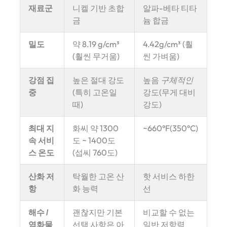
재료군
니켈 기반 초합
알파-베타 티타
금
늄 합금
밀도
약 8.19 g/cm³
4.42g/cm³ (훨
(훨씬 무거움)
씬 가벼움)
강점 집
높은 절대 강도
높음
구체적인
중
(특히 고온일
강도(무게 대비
때)
강도)
최대 지
화씨 약 1300
~660°F(350°C)
속 서비
도 ~ 1400도
스 온도
(섭씨 760도)
산화 저
탁월한 고온 산
핫 서비스 하한
항
화 능력
선
해수 /
괜찮지만 기본
비교할 수 없는
염화물
선택 사항은 아
일반 저항력