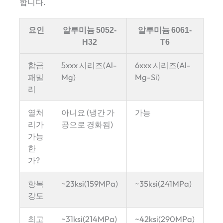
합니다.
요인
알루미늄 5052-
알루미늄 6061-
H32
T6
합금
5xxx 시리즈(Al-
6xxx 시리즈(Al-
패밀
Mg)
Mg-Si)
리
열처
아니요 (냉간 가
가능
리가
공으로 경화됨)
가능
한
가?
항복
~23ksi(159MPa)
~35ksi(241MPa)
강도
최고
~31ksi(214MPa)
~42ksi(290MPa)