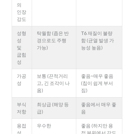
의
인장
강도
성형
탁월함 (좁은 반
T6 재질이 불량
성
경으로도 주행
함 (균열 발생 가
및
가능)
능성 높음)
굽힘
성
가공
보통 (끈적거리
좋음~매우 좋음
성
고, 긴 조각이 나
(칩이 쉽게 부서
옴)
짐)
부식
최상급 (해양 등
좋음에서 매우 좋
저항
급)
음
용접
우수한
좋음 (하지만 용
성
접 부위에서 강도