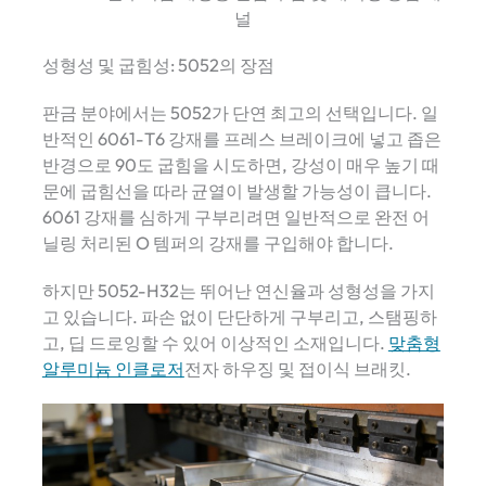
성형성 및 굽힘성: 5052의 장점
판금 분야에서는 5052가 단연 최고의 선택입니다. 일
반적인 6061-T6 강재를 프레스 브레이크에 넣고 좁은
반경으로 90도 굽힘을 시도하면, 강성이 매우 높기 때
문에 굽힘선을 따라 균열이 발생할 가능성이 큽니다.
6061 강재를 심하게 구부리려면 일반적으로 완전 어
닐링 처리된 O 템퍼의 강재를 구입해야 합니다.
하지만 5052-H32는 뛰어난 연신율과 성형성을 가지
고 있습니다. 파손 없이 단단하게 구부리고, 스탬핑하
고, 딥 드로잉할 수 있어 이상적인 소재입니다.
맞춤형
알루미늄 인클로저
전자 하우징 및 접이식 브래킷.