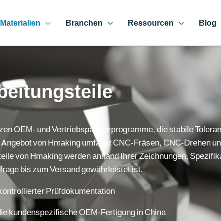
Materialien
Branchen
Ressourcen
Blog
eitungsteile
zen OEM- und Vertriebspartnerprogramme, die stabile Toleranze
Das Angebot von Hmaking umfasst CNC-Fräsen, CNC-Drehen und
ile von Hmaking werden anhand Ihrer Zeichnungen, Spezifikat
age bis zum Versand gewährleistet ist.
kontrollierter Prüfdokumentation
 die kundenspezifische OEM-Fertigung in China